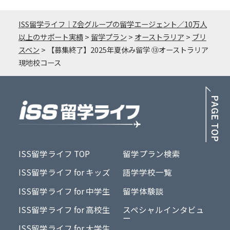
ISS留学ライフ｜Z会グループの留学エージェント／10万人
以上のサポート実績
>
留学プラン
>
オーストラリア
>
ブリ
スベン
>
【募集終了】2025年夏休み留学 ⑬オーストラリア
現地校コース
PA
ISS留学ライフ TOP
留学プラン検索
ISS留学ライフ for キッズ
語学学校一覧
ISS留学ライフ for 中学生
留学体験談
ISS留学ライフ for 高校生
スペシャルインタビュ
ー
ISS留学ライフ for 大学生