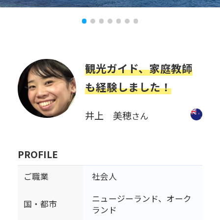
観光ガイド、家庭教師
も経験しました！
井上 美穂
さん
PROFILE
ご職業
社会人
ニュージーランド、オーク
国・都市
ランド