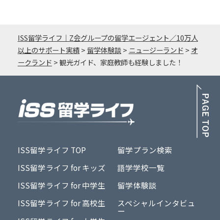
ISS留学ライフ｜Z会グループの留学エージェント／10万人
以上のサポート実績
>
留学体験談
>
ニュージーランド
>
オ
ークランド
>
観光ガイド、家庭教師も経験しました！
PA
ISS留学ライフ TOP
留学プラン検索
ISS留学ライフ for キッズ
語学学校一覧
ISS留学ライフ for 中学生
留学体験談
ISS留学ライフ for 高校生
スペシャルインタビュ
ー