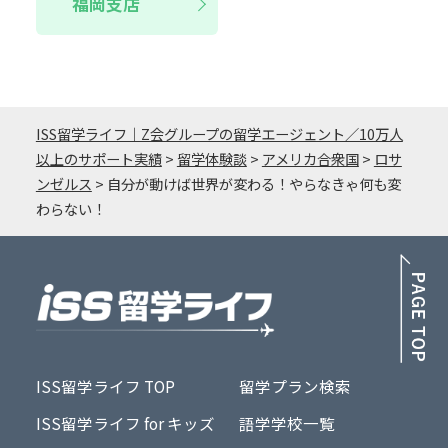
福岡支店
ISS留学ライフ｜Z会グループの留学エージェント／10万人
以上のサポート実績
>
留学体験談
>
アメリカ合衆国
>
ロサ
ンゼルス
>
自分が動けば世界が変わる！やらなきゃ何も変
わらない！
PA
ISS留学ライフ TOP
留学プラン検索
ISS留学ライフ for キッズ
語学学校一覧