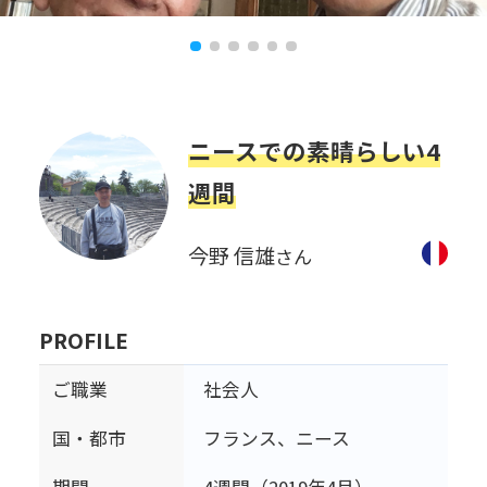
ニースでの素晴らしい4
週間
今野 信雄
さん
PROFILE
ご職業
社会人
国・都市
フランス、ニース