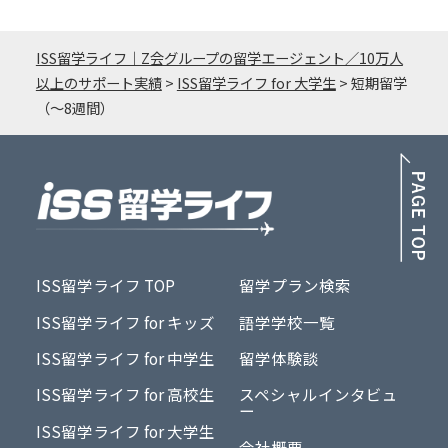
ISS留学ライフ｜Z会グループの留学エージェント／10万人
以上のサポート実績
>
ISS留学ライフ for 大学生
>
短期留学
（〜8週間）
PA
ISS留学ライフ TOP
留学プラン検索
ISS留学ライフ for キッズ
語学学校一覧
ISS留学ライフ for 中学生
留学体験談
ISS留学ライフ for 高校生
スペシャルインタビュ
ー
ISS留学ライフ for 大学生
会社概要