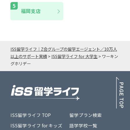
福岡支店
ISS留学ライフ｜Z会グループの留学エージェント／10万人
以上のサポート実績
>
ISS留学ライフ for 大学生
>
ワーキン
グホリデー
PA
ISS留学ライフ TOP
留学プラン検索
ISS留学ライフ for キッズ
語学学校一覧