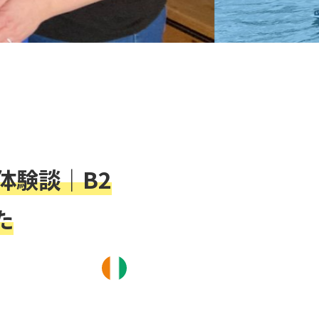
体験談｜B2
た