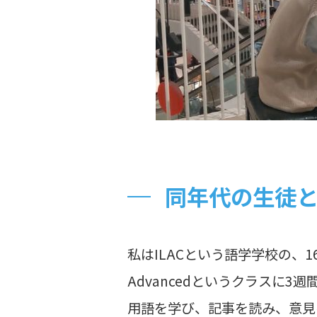
同年代の生徒
私はILACという語学学校の、16～1
Advancedというクラスに
用語を学び、記事を読み、意見