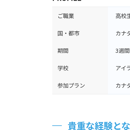
ご職業
高校
国・都市
カナ
期間
3週間
学校
アイ
参加プラン
カナ
貴重な経験とな