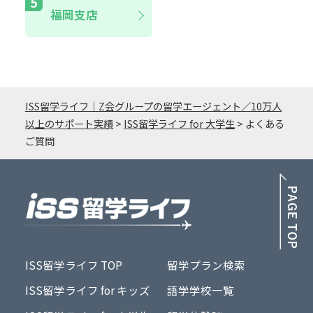
福岡支店
ISS留学ライフ｜Z会グループの留学エージェント／10万人
以上のサポート実績
>
ISS留学ライフ for 大学生
>
よくある
ご質問
PA
ISS留学ライフ TOP
留学プラン検索
ISS留学ライフ for キッズ
語学学校一覧