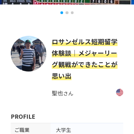
ロサンゼルス短期留学
体験談｜メジャーリー
グ観戦ができたことが
思い出
聖也
さん
PROFILE
ご職業
大学生