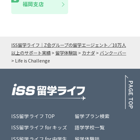
福岡支店
ISS留学ライフ｜Z会グループの留学エージェント／10万人
以上のサポート実績
>
留学体験談
>
カナダ
>
バンクーバー
>
Life is Challenge
PA
ISS留学ライフ TOP
留学プラン検索
ISS留学ライフ for キッズ
語学学校一覧
ISS留学ライフ for 中学生
留学体験談