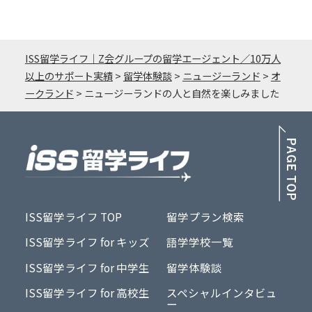
ISS留学ライフ｜Z会グループの留学エージェント／10万人
以上のサポート実績
>
留学体験談
>
ニュージーランド
>
オ
ークランド
>
ニュージーランドの人と自然を楽しみました
PA
ISS留学ライフ TOP
留学プラン検索
ISS留学ライフ for キッズ
語学学校一覧
ISS留学ライフ for 中学生
留学体験談
ISS留学ライフ for 高校生
スペシャルインタビュ
ー