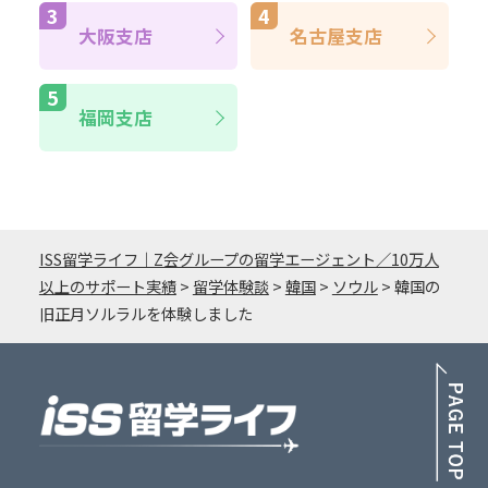
大阪支店
名古屋支店
福岡支店
ISS留学ライフ｜Z会グループの留学エージェント／10万人
以上のサポート実績
>
留学体験談
>
韓国
>
ソウル
>
韓国の
旧正月ソルラルを体験しました
PA