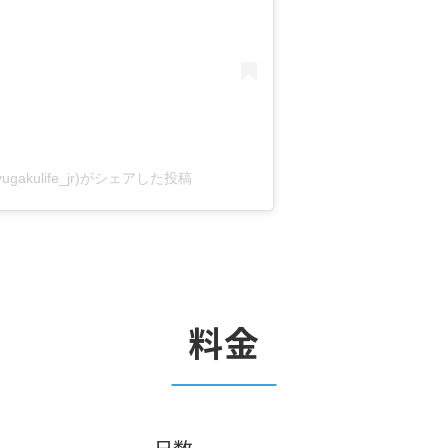
gakulife_jr)がシェアした投稿
料金