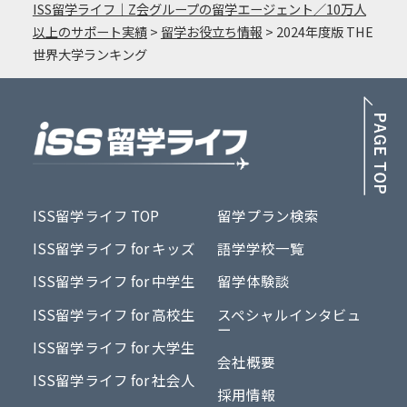
ISS留学ライフ｜Z会グループの留学エージェント／10万人
以上のサポート実績
>
留学お役立ち情報
>
2024年度版 THE
世界大学ランキング
PA
ISS留学ライフ TOP
留学プラン検索
ISS留学ライフ for キッズ
語学学校一覧
ISS留学ライフ for 中学生
留学体験談
ISS留学ライフ for 高校生
スペシャルインタビュ
ー
ISS留学ライフ for 大学生
会社概要
ISS留学ライフ for 社会人
採用情報