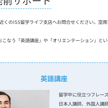
発前サポート
近くのISS留学ライフ⽀店へお問合せください。空
におこなう「英語講座」や「オリエンテーション」と
英語講座
留学中に役⽴つフレーズ
⽇本⼈講師、外国⼈講