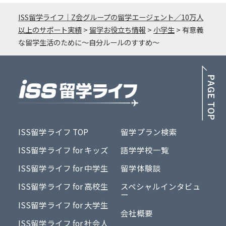
ISS留学ライフ｜Z会グループの留学エージェント／10万人
以上のサポート実績
>
留学お役立ち情報
>
小学生
>
有意義
な留学生活のために～自分ルールのすすめ～
PA
ISS留学ライフ TOP
留学プラン検索
ISS留学ライフ for キッズ
語学学校一覧
ISS留学ライフ for 中学生
留学体験談
ISS留学ライフ for 高校生
スペシャルインタビュ
ー
ISS留学ライフ for 大学生
会社概要
ISS留学ライフ for 社会人