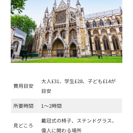
大人£31、学生£28、子ども£14が
費用目安
目安
所要時間
1〜2時間
戴冠式の椅子、ステンドグラス、
見どころ
偉人に関わる場所