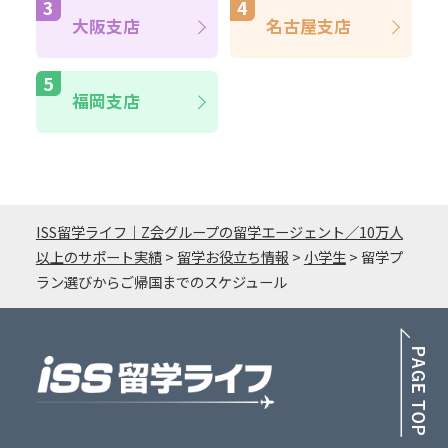
大阪支店
名古屋支店
福岡支店
ISS留学ライフ｜Z会グループの留学エージェント／10万人
以上のサポート実績
>
留学お役立ち情報
>
小学生
>
留学プ
ラン選びからご帰国までのスケジュール
PA