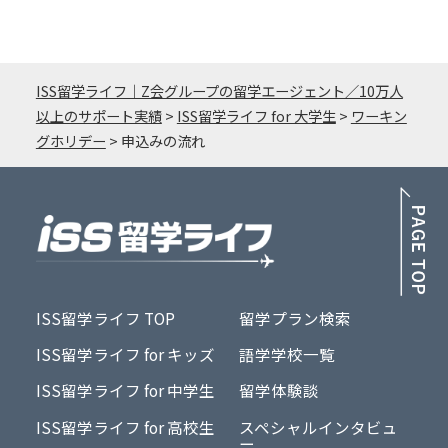
ISS留学ライフ｜Z会グループの留学エージェント／10万人
以上のサポート実績
>
ISS留学ライフ for 大学生
>
ワーキン
グホリデー
>
申込みの流れ
PA
ISS留学ライフ TOP
留学プラン検索
ISS留学ライフ for キッズ
語学学校一覧
ISS留学ライフ for 中学生
留学体験談
ISS留学ライフ for 高校生
スペシャルインタビュ
ー