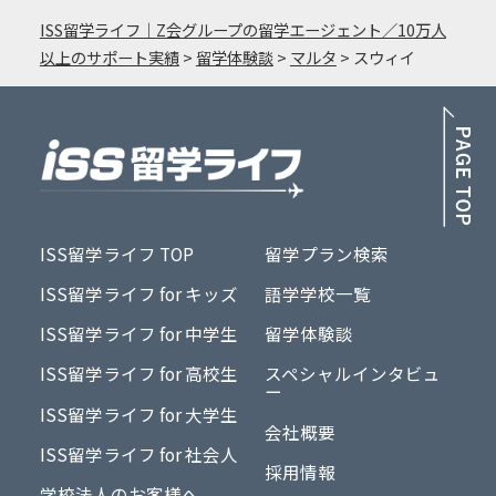
ISS留学ライフ｜Z会グループの留学エージェント／10万人
以上のサポート実績
>
留学体験談
>
マルタ
>
スウィイ
PA
ISS留学ライフ TOP
留学プラン検索
ISS留学ライフ for キッズ
語学学校一覧
ISS留学ライフ for 中学生
留学体験談
ISS留学ライフ for 高校生
スペシャルインタビュ
ー
ISS留学ライフ for 大学生
会社概要
ISS留学ライフ for 社会人
採用情報
学校法人のお客様へ