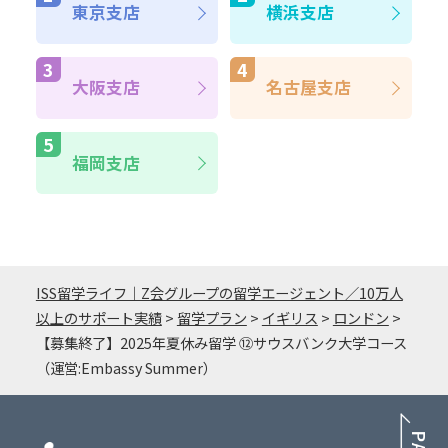
東京支店
横浜支店
大阪支店
名古屋支店
福岡支店
ISS留学ライフ｜Z会グループの留学エージェント／10万人
以上のサポート実績
>
留学プラン
>
イギリス
>
ロンドン
>
【募集終了】2025年夏休み留学 ⑫サウスバンク大学コース
（運営:Embassy Summer）
PA