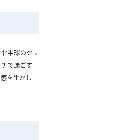
す北半球のクリ
ーチで過ごす
節感を生かし