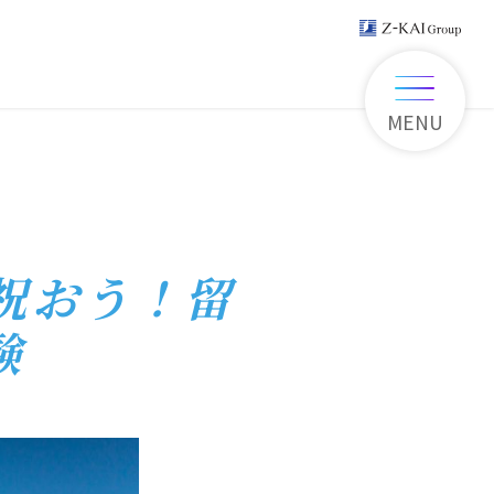
MENU
祝おう！留
験