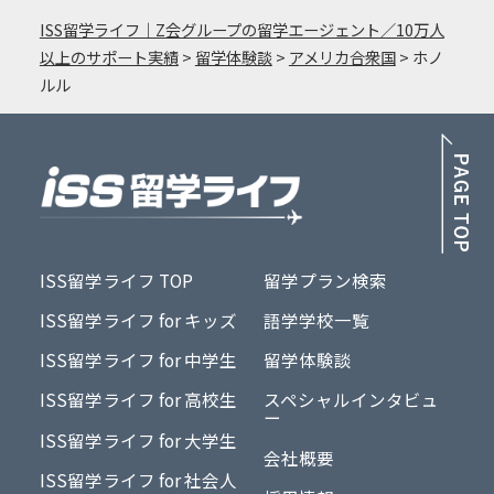
ISS留学ライフ｜Z会グループの留学エージェント／10万人
以上のサポート実績
>
留学体験談
>
アメリカ合衆国
>
ホノ
ルル
PA
ISS留学ライフ TOP
留学プラン検索
ISS留学ライフ for キッズ
語学学校一覧
ISS留学ライフ for 中学生
留学体験談
ISS留学ライフ for 高校生
スペシャルインタビュ
ー
ISS留学ライフ for 大学生
会社概要
ISS留学ライフ for 社会人