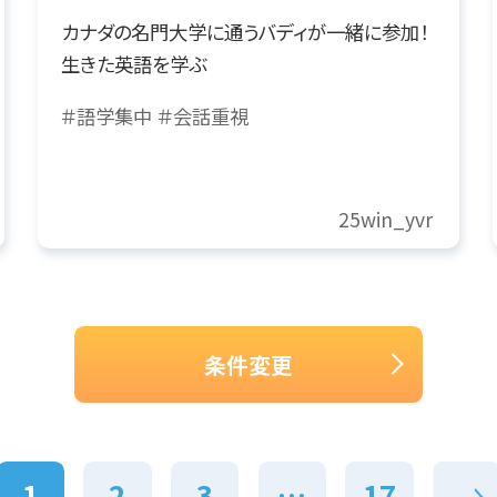
カナダの名門大学に通うバディが一緒に参加！
生きた英語を学ぶ
＃語学集中
＃会話重視
25win_yvr
条件変更
1
2
3
…
17