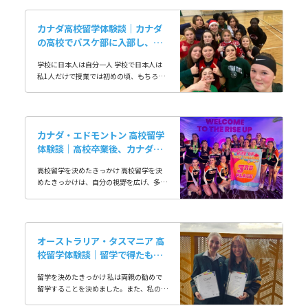
カナダ高校留学体験談｜カナダ
の高校でバスケ部に入部し、卒
業
学校に日本人は自分一人 学校で日本人は
私1人だけで授業では初めの頃、もちろん
全て英語でなにもわからずかなり苦しかっ
たけど、クラスメイトが本当に優しくて、
ノートを…
カナダ・エドモントン 高校留学
体験談｜高校卒業後、カナダで
の大学進学を目標に
高校留学を決めたきっかけ 高校留学を決
めたきっかけは、自分の視野を広げ、多様
な価値観や文化に触れたいと思ったからで
す。特に、カナダ、アルバータ州を選んだ
理由は、…
オーストラリア・タスマニア 高
校留学体験談｜留学で得たも
の、今後の目標
留学を決めたきっかけ 私は両親の勧めで
留学することを決めました。また、私の性
格がものすごくネガティブでいつもマイナ