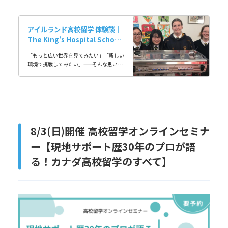
スな考えばかりだったので、海外に行って
色んな人…
アイルランド高校留学 体験談｜
The King’s Hospital School
で過ごす3年間の学びと成長
「もっと広い世界を見てみたい」「新しい
環境で挑戦してみたい」——そんな思いで
アイルランドへの高校留学を決意したみな
みさん。現在、首都ダブリンにある名門校
The…
8/3(日)開催 高校留学オンラインセミナ
ー【現地サポート歴30年のプロが語
る！カナダ高校留学のすべて】