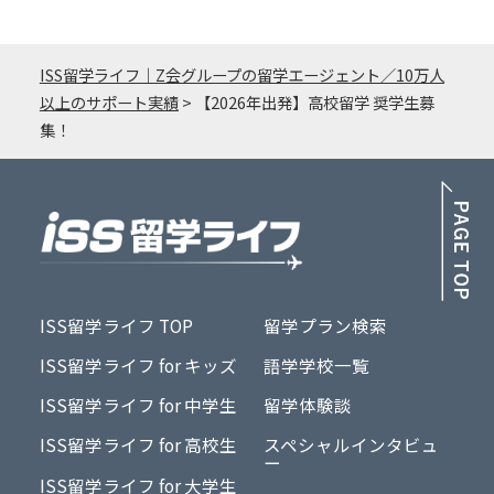
ISS留学ライフ｜Z会グループの留学エージェント／10万人
以上のサポート実績
>
【2026年出発】高校留学 奨学生募
集！
PA
ISS留学ライフ TOP
留学プラン検索
ISS留学ライフ for キッズ
語学学校一覧
ISS留学ライフ for 中学生
留学体験談
ISS留学ライフ for 高校生
スペシャルインタビュ
ー
ISS留学ライフ for 大学生