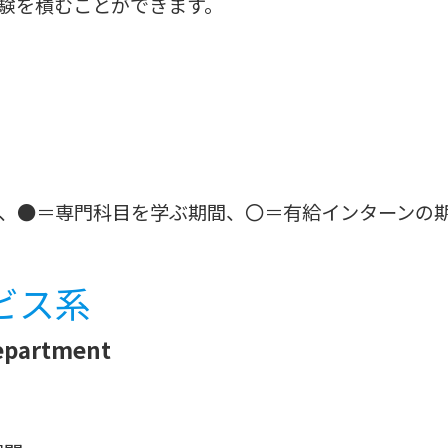
験を積むことができます。
、●＝専門科目を学ぶ期間、〇＝有給インターンの
ビス系
Department