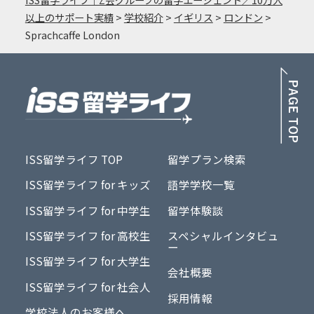
以上のサポート実績
>
学校紹介
>
イギリス
>
ロンドン
>
Sprachcaffe London
PA
ISS留学ライフ TOP
留学プラン検索
ISS留学ライフ for キッズ
語学学校一覧
ISS留学ライフ for 中学生
留学体験談
ISS留学ライフ for 高校生
スペシャルインタビュ
ー
ISS留学ライフ for 大学生
会社概要
ISS留学ライフ for 社会人
採用情報
学校法人のお客様へ