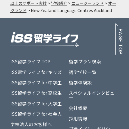
以上のサポート実績
>
学校紹介
>
ニュージーランド
>
オー
クランド
>
New Zealand Language Centres Auckland
PA
ISS留学ライフ TOP
留学プラン検索
ISS留学ライフ for キッズ
語学学校一覧
ISS留学ライフ for 中学生
留学体験談
ISS留学ライフ for 高校生
スペシャルインタビュ
ー
ISS留学ライフ for 大学生
会社概要
ISS留学ライフ for 社会人
採用情報
学校法人のお客様へ
プライバシーポリシー