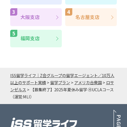
大阪支店
名古屋支店
福岡支店
ISS留学ライフ｜Z会グループの留学エージェント／10万人
以上のサポート実績
>
留学プラン
>
アメリカ合衆国
>
ロサ
ンゼルス
>
【募集終了】2025年夏休み留学 ④UCLAコース
（運営:MLI）
PA