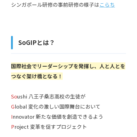
シンガポール研修の事前研修の様子は
こらち
SoGIPとは？
国際社会でリーダーシップを発揮し、人と人とを
つなぐ架け橋となる！
So
ushi 八王子桑志高校の生徒が
G
lobal 変化の激しい国際舞台において
I
nnovator 新たな価値を創造できるよう
P
roject 変革を促すプロジェクト