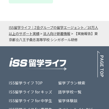
ISS留学ライフ｜Z会グループの留学エージェント／10万人
以上のサポート実績
>
法人向け新着情報
>
【実施報告】東
京都立八王子桑志高等学校 シンガポール研修
PA
ISS留学ライフ TOP
留学プラン検索
ISS留学ライフ for キッズ
語学学校一覧
ISS留学ライフ for 中学生
留学体験談