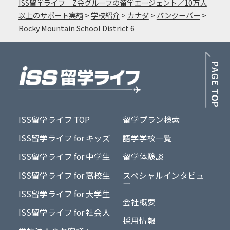
ISS留学ライフ｜Z会グループの留学エージェント／10万人
以上のサポート実績
>
学校紹介
>
カナダ
>
バンクーバー
>
Rocky Mountain School District 6
PA
ISS留学ライフ TOP
留学プラン検索
ISS留学ライフ for キッズ
語学学校一覧
ISS留学ライフ for 中学生
留学体験談
ISS留学ライフ for 高校生
スペシャルインタビュ
ー
ISS留学ライフ for 大学生
会社概要
ISS留学ライフ for 社会人
採用情報