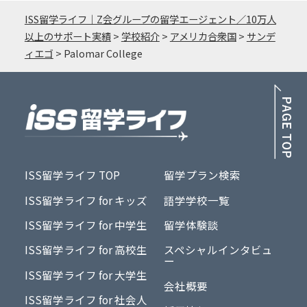
ISS留学ライフ｜Z会グループの留学エージェント／10万人
以上のサポート実績
>
学校紹介
>
アメリカ合衆国
>
サンデ
ィエゴ
>
Palomar College
PA
ISS留学ライフ TOP
留学プラン検索
ISS留学ライフ for キッズ
語学学校一覧
ISS留学ライフ for 中学生
留学体験談
ISS留学ライフ for 高校生
スペシャルインタビュ
ー
ISS留学ライフ for 大学生
会社概要
ISS留学ライフ for 社会人