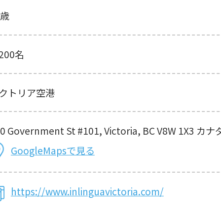
5歳
200名
クトリア空港
0 Government St #101, Victoria, BC V8W 1X3 カナ
GoogleMapsで見る
https://www.inlinguavictoria.com/