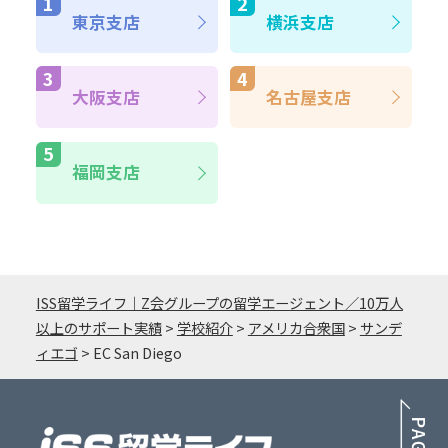
東京支店
横浜支店
大阪支店
名古屋支店
福岡支店
ISS留学ライフ｜Z会グループの留学エージェント／10万人
以上のサポート実績
>
学校紹介
>
アメリカ合衆国
>
サンデ
ィエゴ
>
EC San Diego
PA