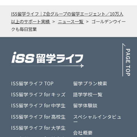
ISS留学ライフ｜Z会グループの留学エージェント／10万人
以上のサポート実績
ニュース一覧
ゴールデンウイー
クも毎日営業
PA
ISS留学ライフ TOP
留学プラン検索
ISS留学ライフ for キッズ
語学学校一覧
ISS留学ライフ for 中学生
留学体験談
ISS留学ライフ for 高校生
スペシャルインタビュ
ー
ISS留学ライフ for 大学生
会社概要