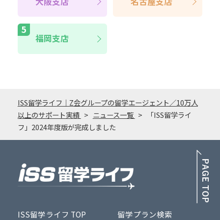
大阪支店
名古屋支店
福岡支店
ISS留学ライフ｜Z会グループの留学エージェント／10万人
以上のサポート実績
ニュース一覧
「ISS留学ライ
フ」2024年度版が完成しました
PA
ISS留学ライフ TOP
留学プラン検索