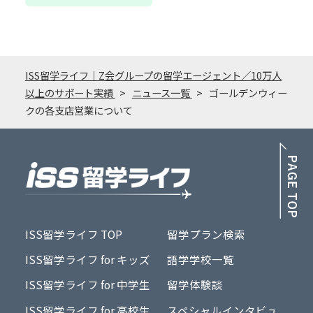
ISS留学ライフ｜Z会グループの留学エージェント／10万人
以上のサポート実績
ニュース一覧
ゴールデンウィー
クの各支店営業について
PA
ISS留学ライフ TOP
留学プラン検索
ISS留学ライフ for キッズ
語学学校一覧
ISS留学ライフ for 中学生
留学体験談
ISS留学ライフ for 高校生
スペシャルインタビュ