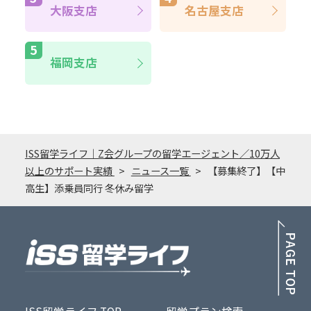
大阪支店
名古屋支店
福岡支店
ISS留学ライフ｜Z会グループの留学エージェント／10万人
以上のサポート実績
ニュース一覧
【募集終了】【中
高生】添乗員同行 冬休み留学
PA
ISS留学ライフ TOP
留学プラン検索