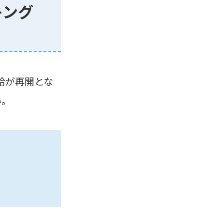
キング
給が再開とな
い。