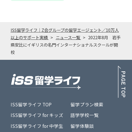
ISS留学ライフ｜Z会グループの留学エージェント／10万人
以上のサポート実績
ニュース一覧
2022年8月 岩手
県安比にイギリスの名門インターナショナルスクールが開
校
PA
ISS留学ライフ TOP
留学プラン検索
ISS留学ライフ for キッズ
語学学校一覧
ISS留学ライフ for 中学生
留学体験談