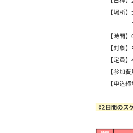
【日程】2
【場所】
フィー
【時間】0
【対象】
【定員】
【参加費用
【申込締
《2日間のス