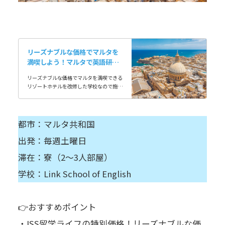
リーズナブルな価格でマルタを
満喫しよう！マルタで英語研修
＆寮滞在
リーズナブルな価格でマルタを満喫できる
リゾートホテルを改修した学校なので施設
が充実同世代の海外の友達を作りやすい寮
滞在
都市：マルタ共和国
出発：毎週土曜日
滞在：寮（2～3人部屋）
学校：Link School of English
👉おすすめポイント
・ISS留学ライフの特別価格！リーズナブルな価