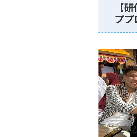
【研
ププ