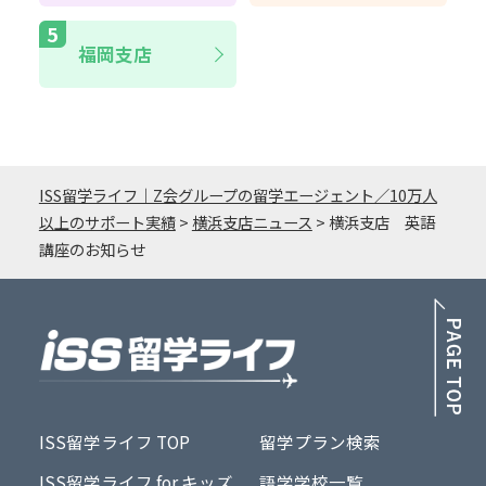
福岡支店
ISS留学ライフ｜Z会グループの留学エージェント／10万人
以上のサポート実績
>
横浜支店ニュース
>
横浜支店 英語
講座のお知らせ
PA
ISS留学ライフ TOP
留学プラン検索
ISS留学ライフ for キッズ
語学学校一覧