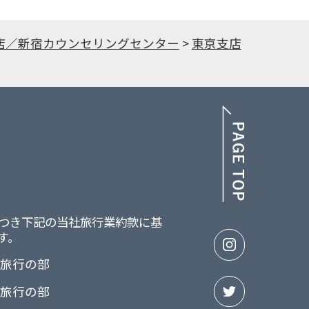
店／新宿カウンセリングセンター
>
東京支店
PAGE TOP
つき下記の当社旅行業約款に基
す。
画旅行の部
画旅行の部