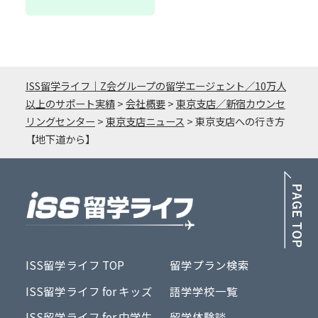
ISS留学ライフ｜Z会グループの留学エージェント／10万人
以上のサポート実績
>
会社概要
>
東京支店／新宿カウンセ
リングセンター
>
東京支店ニュース
>
東京支店への行き方
【地下道から】
PA
ISS留学ライフ TOP
留学プラン検索
ISS留学ライフ for キッズ
語学学校一覧
ISS留学ライフ for 中学生
留学体験談