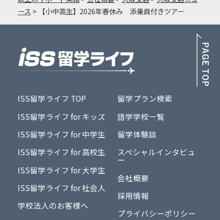
ース
>
【小中高生】2026年春休み 添乗員付きツアー
PA
ISS留学ライフ TOP
留学プラン検索
ISS留学ライフ for キッズ
語学学校一覧
ISS留学ライフ for 中学生
留学体験談
ISS留学ライフ for 高校生
スペシャルインタビュ
ー
ISS留学ライフ for 大学生
会社概要
ISS留学ライフ for 社会人
採用情報
学校法人のお客様へ
プライバシーポリシー