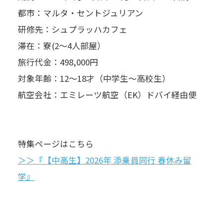
都市：マルタ・セントジュリアン
研修先：シュプラッハカフェ
滞在：寮(2～4人部屋）
旅行代金：498,000円
対象年齢：12～18才（中学生～高校生）
航空会社：エミレーツ航空（EK）ドバイ経由便
特集ページはこちら
＞＞『【中高生】2026年 添乗員同行 春休み留
学』