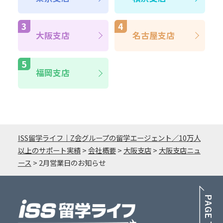
大阪支店
名古屋支店
福岡支店
ISS留学ライフ｜Z会グループの留学エージェント／10万人
以上のサポート実績
>
会社概要
>
大阪支店
>
大阪支店ニュ
ース
>
2月営業日のお知らせ
PA