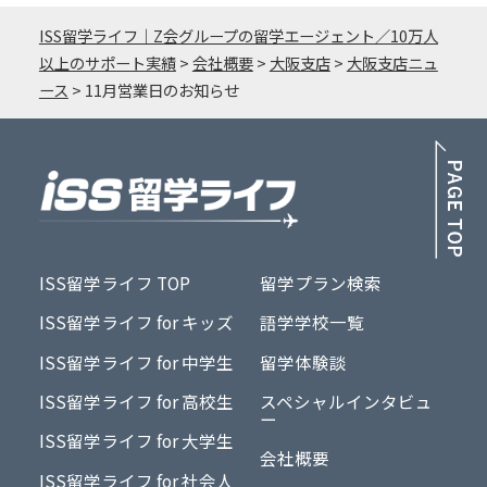
ISS留学ライフ｜Z会グループの留学エージェント／10万人
以上のサポート実績
>
会社概要
>
大阪支店
>
大阪支店ニュ
ース
>
11月営業日のお知らせ
PA
ISS留学ライフ TOP
留学プラン検索
ISS留学ライフ for キッズ
語学学校一覧
ISS留学ライフ for 中学生
留学体験談
ISS留学ライフ for 高校生
スペシャルインタビュ
ー
ISS留学ライフ for 大学生
会社概要
ISS留学ライフ for 社会人